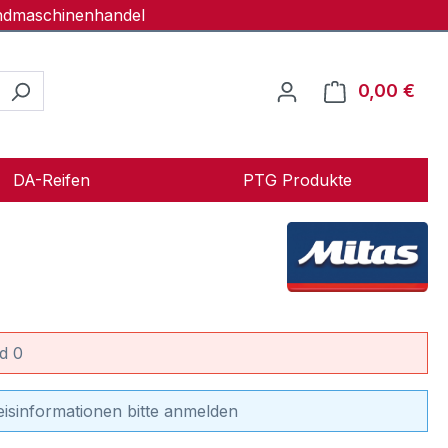
andmaschinenhandel
0,00 €
Ware
DA-Reifen
PTG Produkte
d 0
eisinformationen bitte anmelden