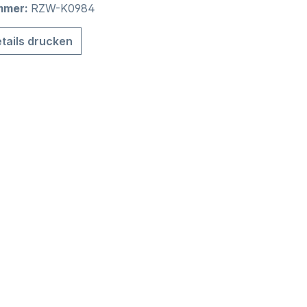
mmer:
RZW-K0984
tails drucken