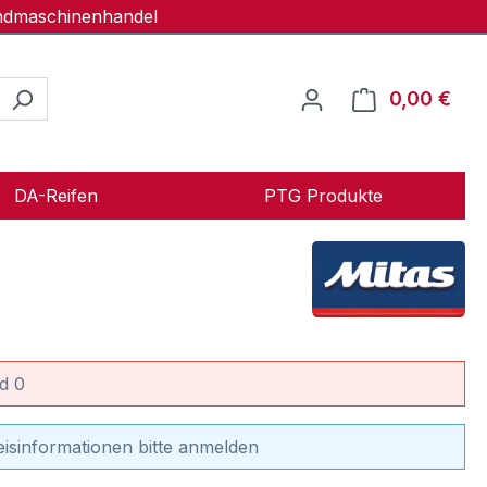
andmaschinenhandel
0,00 €
Ware
DA-Reifen
PTG Produkte
d 0
eisinformationen bitte anmelden