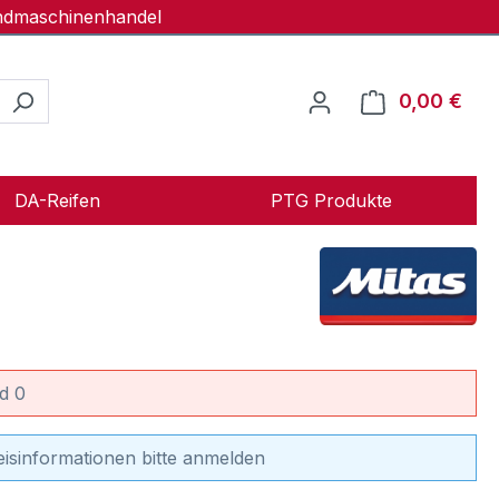
andmaschinenhandel
0,00 €
Ware
DA-Reifen
PTG Produkte
d 0
eisinformationen bitte anmelden