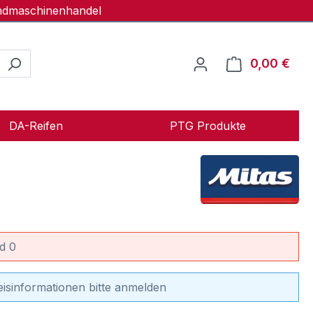
andmaschinenhandel
0,00 €
Ware
DA-Reifen
PTG Produkte
d 0
eisinformationen bitte anmelden