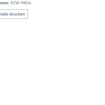
mmer:
RZW-I9804
tails drucken