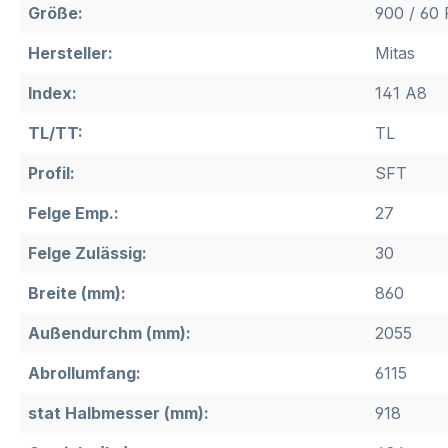
Größe:
900 / 60
Hersteller:
Mitas
Index:
141 A8
TL/TT:
TL
Profil:
SFT
Felge Emp.:
27
Felge Zulässig:
30
Breite (mm):
860
Außendurchm (mm):
2055
Abrollumfang:
6115
stat Halbmesser (mm):
918