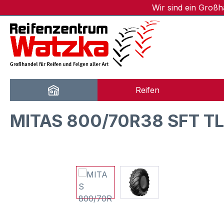
Wir sind ein Groß
m Hauptinhalt springen
Zur Suche springen
Zur Hauptnavigation springen
Reifen
MITAS 800/70R38 SFT T
Bildergalerie überspringen