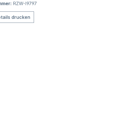
mmer:
RZW-I9797
tails drucken