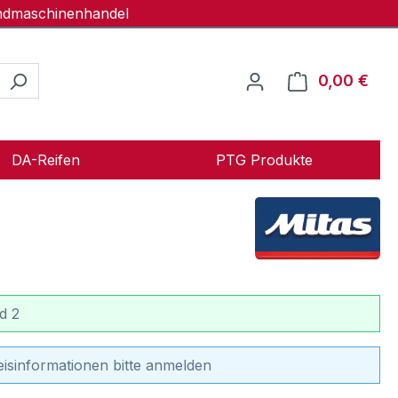
andmaschinenhandel
0,00 €
Ware
DA-Reifen
PTG Produkte
d 2
eisinformationen bitte anmelden