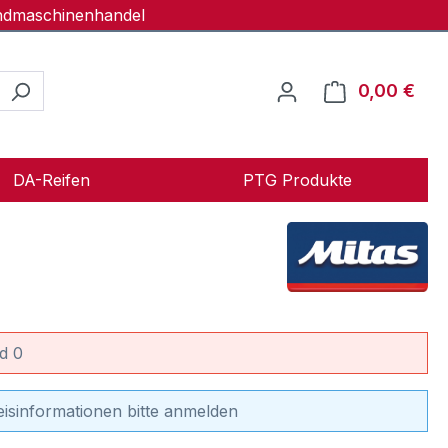
andmaschinenhandel
0,00 €
Ware
DA-Reifen
PTG Produkte
d 0
eisinformationen bitte anmelden