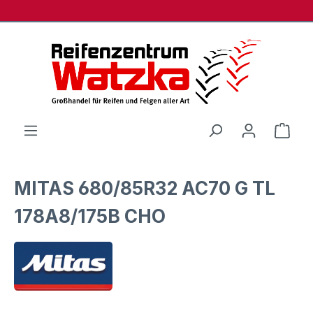
Zum Hauptinhalt springen
Ware
MITAS 680/85R32 AC70 G TL
178A8/175B CHO