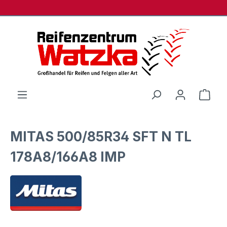
Zum Hauptinhalt springen
Ware
MITAS 500/85R34 SFT N TL
178A8/166A8 IMP