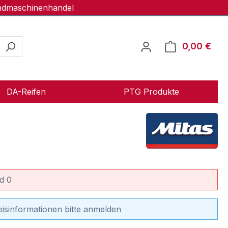
andmaschinenhandel
0,00 €
Ware
DA-Reifen
PTG Produkte
d 0
eisinformationen bitte anmelden