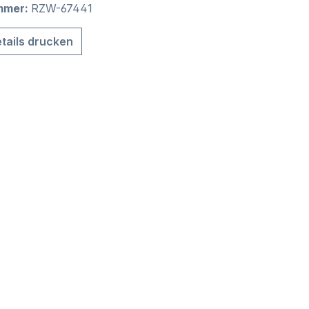
mmer:
RZW-67441
tails drucken