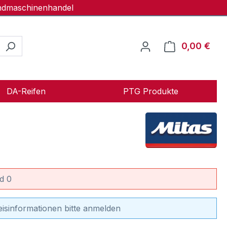
andmaschinenhandel
0,00 €
Ware
DA-Reifen
PTG Produkte
d 0
eisinformationen bitte anmelden