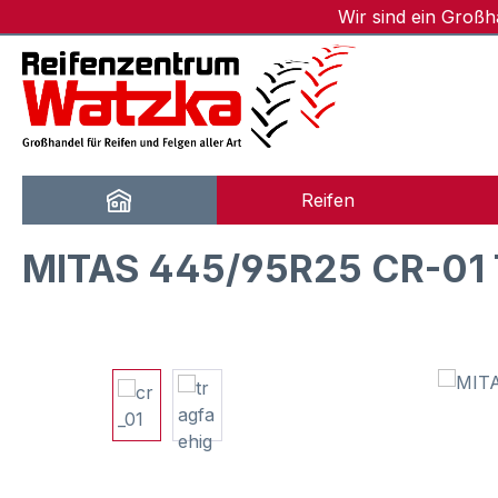
Wir sind ein Groß
m Hauptinhalt springen
Zur Suche springen
Zur Hauptnavigation springen
Reifen
MITAS 445/95R25 CR-01 
Bildergalerie überspringen