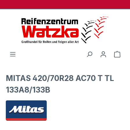
Zum Hauptinhalt springen
Ware
MITAS 420/70R28 AC70 T TL
133A8/133B