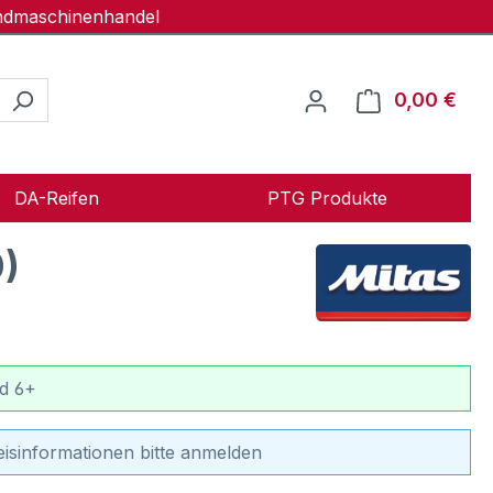
andmaschinenhandel
0,00 €
Ware
DA-Reifen
PTG Produkte
)
d 6+
eisinformationen bitte anmelden