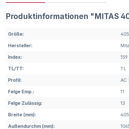
Produktinformationen "MITAS 4
Größe:
405
Hersteller:
Mit
Index:
159
TL/TT:
TL
Profil:
AC 
Felge Emp.:
11
Felge Zulässig:
13
Breite (mm):
405
Außendurchm (mm):
106