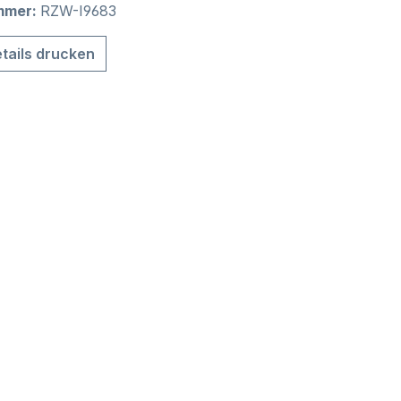
mmer:
RZW-I9683
tails drucken