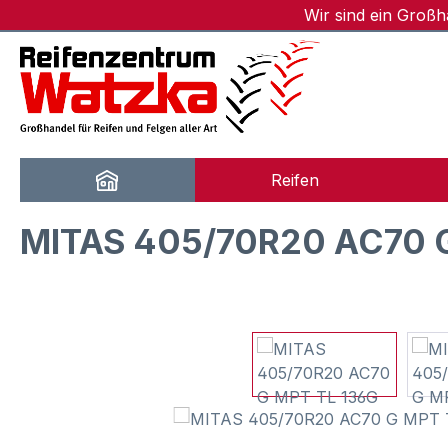
Wir sind ein Groß
m Hauptinhalt springen
Zur Suche springen
Zur Hauptnavigation springen
Reifen
MITAS 405/70R20 AC70 G
Bildergalerie überspringen