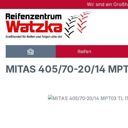
Wir sind ein Groß
m Hauptinhalt springen
Zur Suche springen
Zur Hauptnavigation springen
Reifen
MITAS 405/70-20/14 MPT
Bildergalerie überspringen