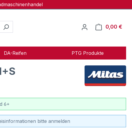
andmaschinenhandel
0,00 €
Ware
DA-Reifen
PTG Produkte
M+S
d 6+
eisinformationen bitte anmelden