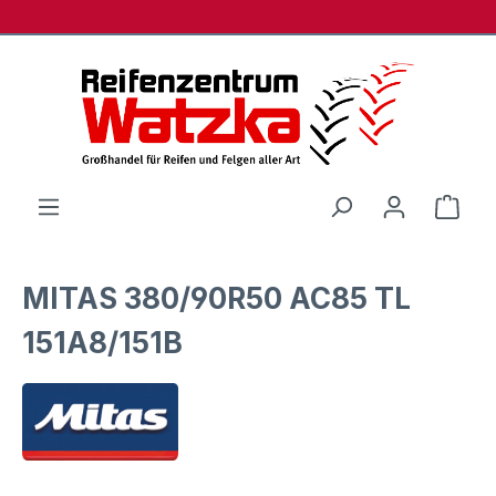
Zum Hauptinhalt springen
Ware
MITAS 380/90R50 AC85 TL
151A8/151B