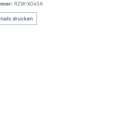
mmer:
RZW-X045A
tails drucken