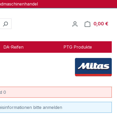
andmaschinenhandel
0,00 €
Ware
DA-Reifen
PTG Produkte
d 0
eisinformationen bitte anmelden