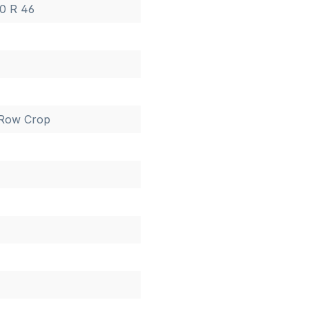
90 R 46
Row Crop