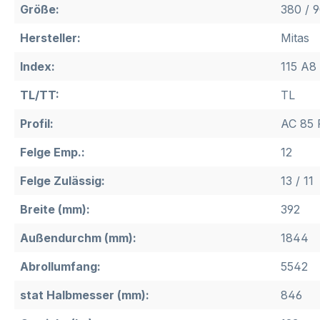
Größe:
380 / 
Hersteller:
Mitas
Index:
115 A8
TL/TT:
TL
Profil:
AC 85 
Felge Emp.:
12
Felge Zulässig:
13 / 11
Breite (mm):
392
Außendurchm (mm):
1844
Abrollumfang:
5542
stat Halbmesser (mm):
846