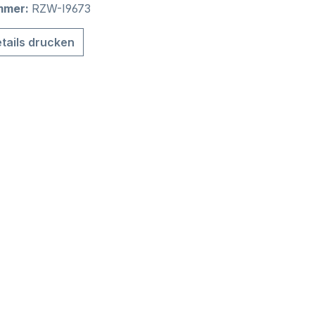
mmer:
RZW-I9673
tails drucken