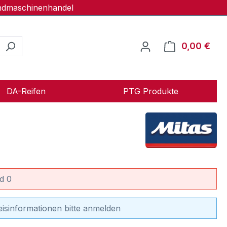
andmaschinenhandel
0,00 €
Ware
DA-Reifen
PTG Produkte
d 0
eisinformationen bitte anmelden