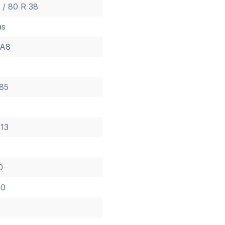
 / 80 R 38
as
 A8
85
 13
0
90