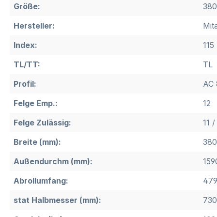
Größe:
380
Hersteller:
Mit
Index:
115
TL/TT:
TL
Profil:
AC 
Felge Emp.:
12
Felge Zulässig:
11 /
Breite (mm):
380
Außendurchm (mm):
159
Abrollumfang:
47
stat Halbmesser (mm):
730