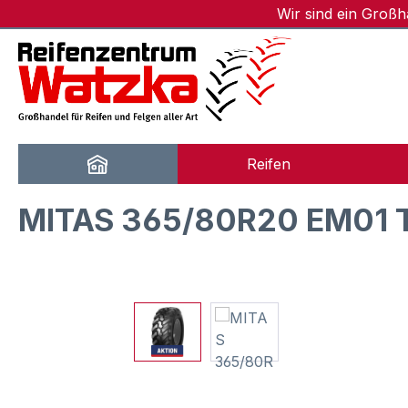
Wir sind ein Groß
m Hauptinhalt springen
Zur Suche springen
Zur Hauptnavigation springen
Reifen
MITAS 365/80R20 EM01 T
Bildergalerie überspringen