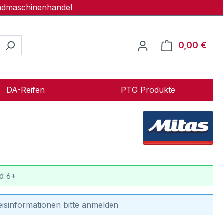
andmaschinenhandel
0,00 €
Ware
DA-Reifen
PTG Produkte
d 6+
eisinformationen bitte anmelden