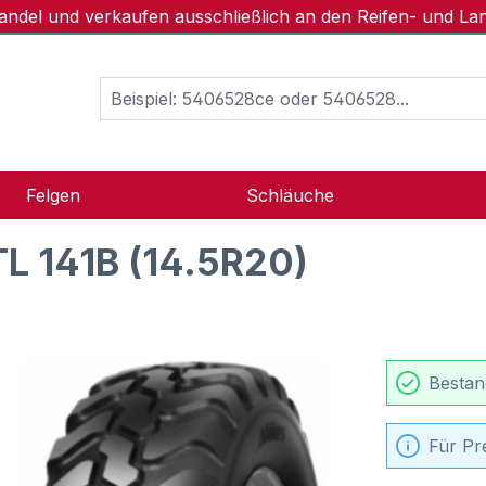
handel und verkaufen ausschließlich an den Reifen- und L
Felgen
Schläuche
L 141B (14.5R20)
Bestan
Für Pr