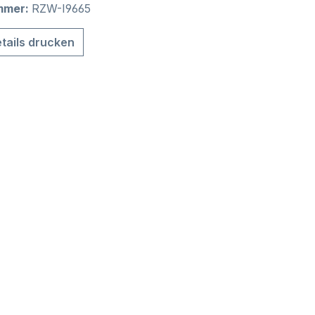
mmer:
RZW-I9665
tails drucken