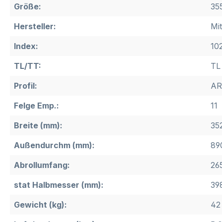
Größe:
35
Hersteller:
Mi
Index:
10
TL/TT:
TL
Profil:
AR
Felge Emp.:
11
Breite (mm):
35
Außendurchm (mm):
89
Abrollumfang:
26
stat Halbmesser (mm):
39
Gewicht (kg):
42