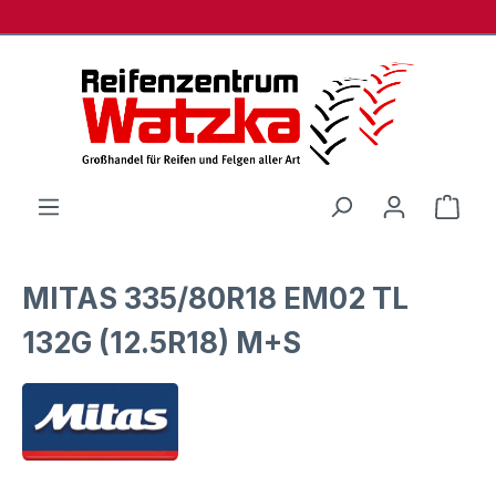
Zum Hauptinhalt springen
Ware
MITAS 335/80R18 EM02 TL
132G (12.5R18) M+S