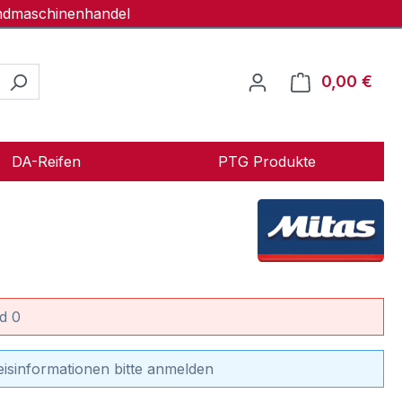
andmaschinenhandel
0,00 €
Ware
DA-Reifen
PTG Produkte
d 0
eisinformationen bitte anmelden