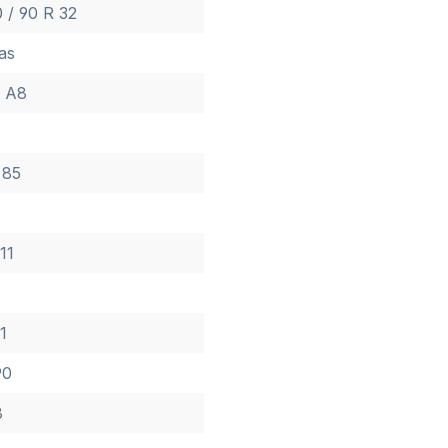
 / 90 R 32
as
9 A8
 85
 11
1
90
8