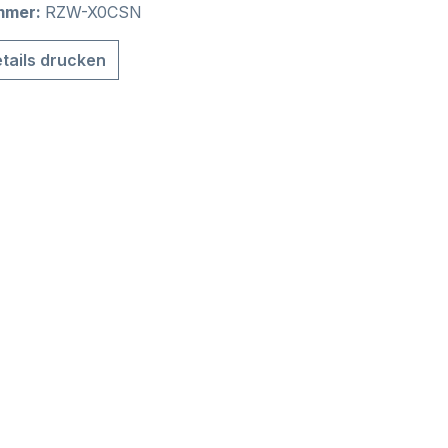
mmer:
RZW-X0CSN
tails drucken