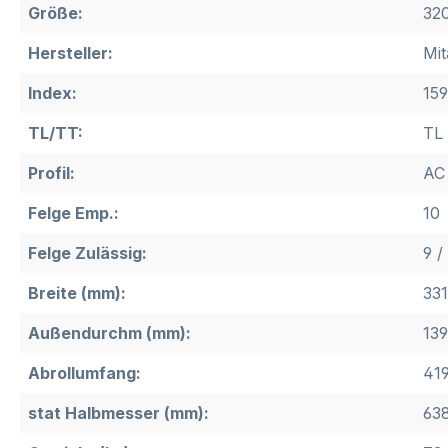
Größe:
320
Hersteller:
Mit
Index:
15
TL/TT:
TL
Profil:
AC
Felge Emp.:
10
Felge Zulässig:
9 /
Breite (mm):
331
Außendurchm (mm):
139
Abrollumfang:
41
stat Halbmesser (mm):
63