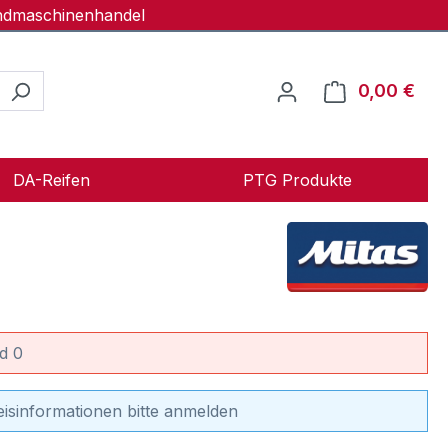
andmaschinenhandel
0,00 €
Ware
DA-Reifen
PTG Produkte
d 0
eisinformationen bitte anmelden