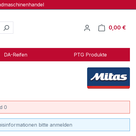
andmaschinenhandel
0,00 €
Ware
DA-Reifen
PTG Produkte
d 0
eisinformationen bitte anmelden