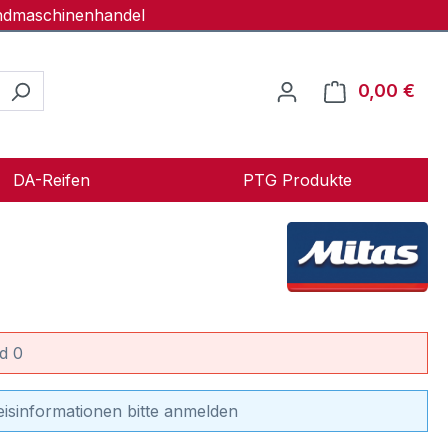
andmaschinenhandel
0,00 €
Ware
DA-Reifen
PTG Produkte
d 0
eisinformationen bitte anmelden