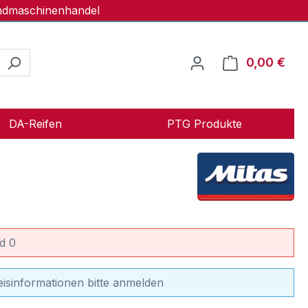
andmaschinenhandel
0,00 €
Ware
DA-Reifen
PTG Produkte
d 0
eisinformationen bitte anmelden