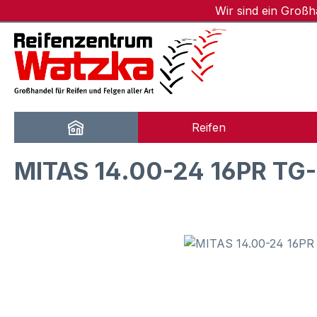
Wir sind ein Groß
m Hauptinhalt springen
Zur Suche springen
Zur Hauptnavigation springen
Reifen
MITAS 14.00-24 16PR TG
Bildergalerie überspringen