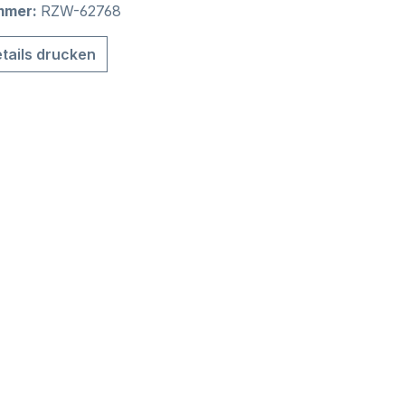
mmer:
RZW-62768
tails drucken