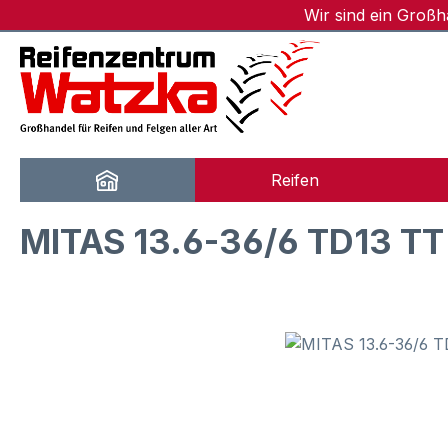
Wir sind ein Groß
m Hauptinhalt springen
Zur Suche springen
Zur Hauptnavigation springen
Reifen
MITAS 13.6-36/6 TD13 TT
Bildergalerie überspringen