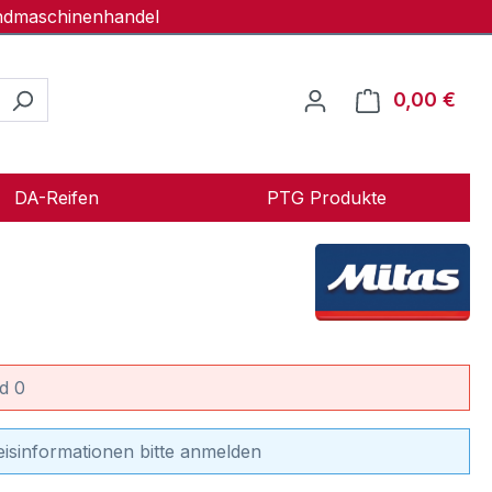
andmaschinenhandel
0,00 €
Ware
DA-Reifen
PTG Produkte
d 0
eisinformationen bitte anmelden