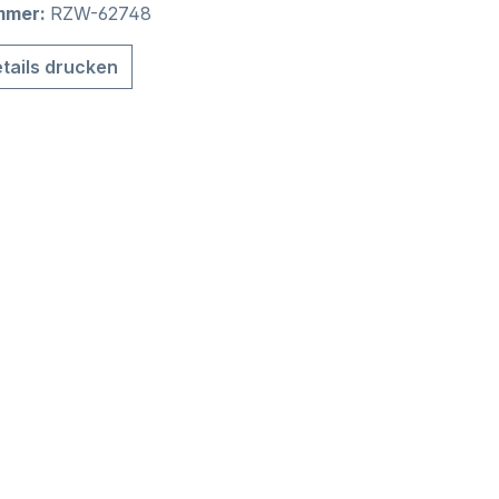
mmer:
RZW-62748
tails drucken