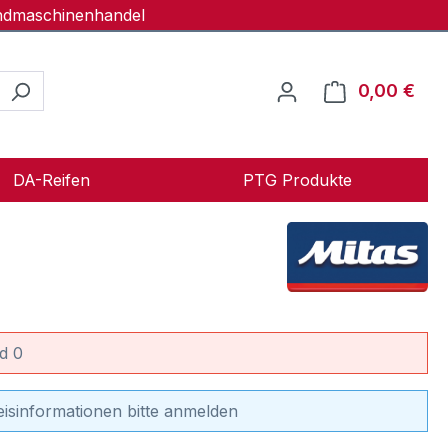
andmaschinenhandel
0,00 €
Ware
DA-Reifen
PTG Produkte
d 0
eisinformationen bitte anmelden