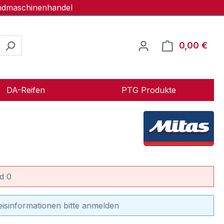
andmaschinenhandel
0,00 €
Ware
DA-Reifen
PTG Produkte
d 0
eisinformationen bitte anmelden