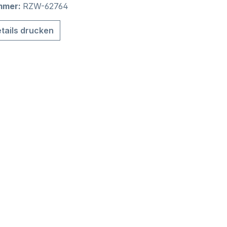
mmer:
RZW-62764
tails drucken