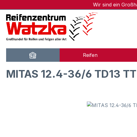
Wir sind ein Groß
m Hauptinhalt springen
Zur Suche springen
Zur Hauptnavigation springen
Reifen
MITAS 12.4-36/6 TD13 TT
Bildergalerie überspringen