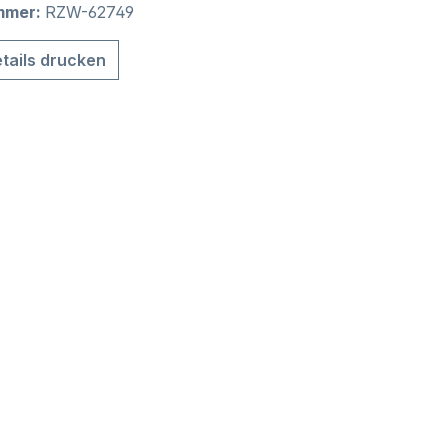
mmer:
RZW-62749
tails drucken