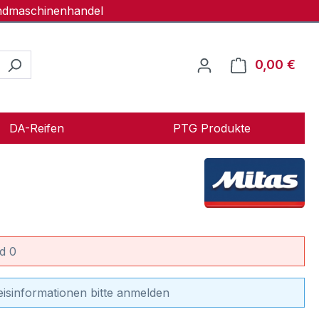
andmaschinenhandel
0,00 €
Ware
DA-Reifen
PTG Produkte
d 0
eisinformationen bitte anmelden