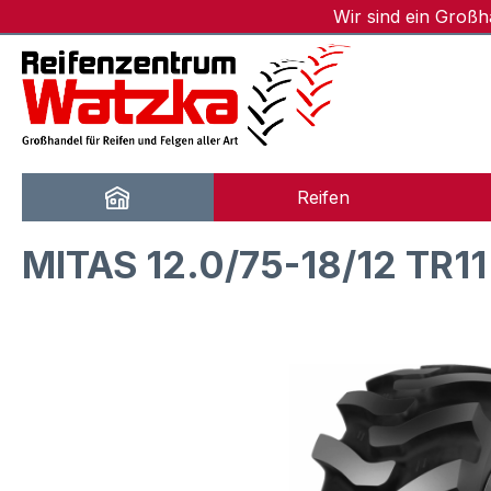
Wir sind ein Groß
m Hauptinhalt springen
Zur Suche springen
Zur Hauptnavigation springen
Reifen
MITAS 12.0/75-18/12 TR11
Bildergalerie überspringen