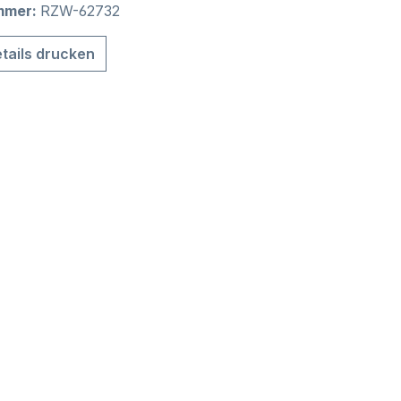
mmer:
RZW-62732
tails drucken