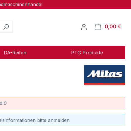
andmaschinenhandel
0,00 €
Ware
DA-Reifen
PTG Produkte
d 0
eisinformationen bitte anmelden