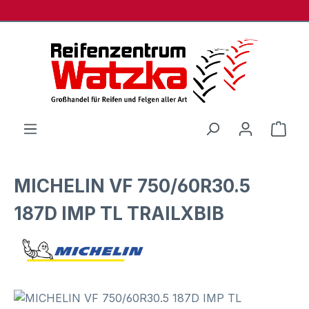
Zum Hauptinhalt springen
Ware
MICHELIN VF 750/60R30.5
187D IMP TL TRAILXBIB
Bildergalerie überspringen