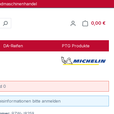
andmaschinenhandel
0,00 €
Ware
DA-Reifen
PTG Produkte
d 0
eisinformationen bitte anmelden
mmer:
RZW-J8259