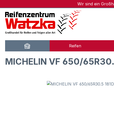
Wir sind ein Groß
m Hauptinhalt springen
Zur Suche springen
Zur Hauptnavigation springen
Reifen
MICHELIN VF 650/65R30.
Bildergalerie überspringen