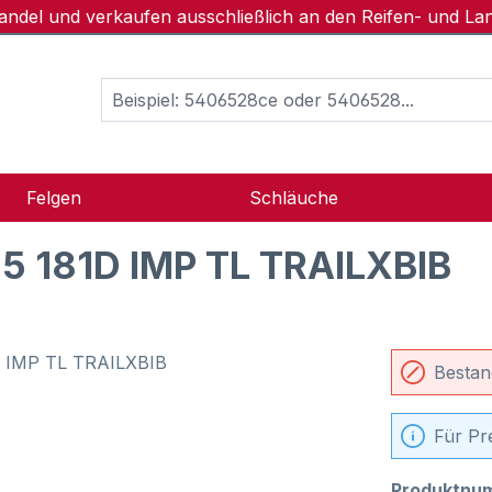
handel und verkaufen ausschließlich an den Reifen- und L
Felgen
Schläuche
5 181D IMP TL TRAILXBIB
Bestan
Für Pr
Produktnu