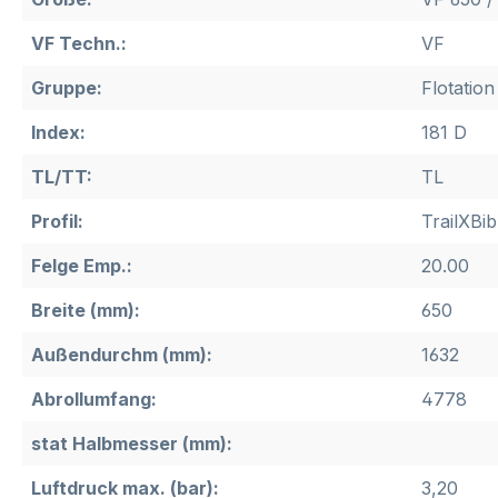
VF Techn.:
VF
Gruppe:
Flotation
Index:
181 D
TL/TT:
TL
Profil:
TrailXBib
Felge Emp.:
20.00
Breite (mm):
650
Außendurchm (mm):
1632
Abrollumfang:
4778
stat Halbmesser (mm):
Luftdruck max. (bar):
3,20