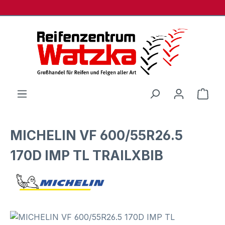
Zum Hauptinhalt springen
Ware
MICHELIN VF 600/55R26.5
170D IMP TL TRAILXBIB
Bildergalerie überspringen