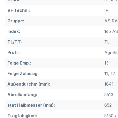
VF Techn.:
IF
Gruppe:
AS RA
Index:
165 A8
TL/TT:
TL
Profil:
AgriBi
Felge Emp.:
13
Felge Zulässig:
11, 12
Außendurchm (mm):
1841
Abrollumfang:
5513
stat Halbmesser (mm):
852
Tragfähigkeit:
5150 /