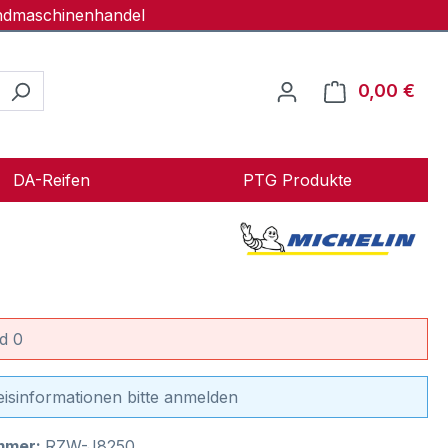
andmaschinenhandel
0,00 €
Ware
DA-Reifen
PTG Produkte
d 0
eisinformationen bitte anmelden
mmer:
RZW-J8250