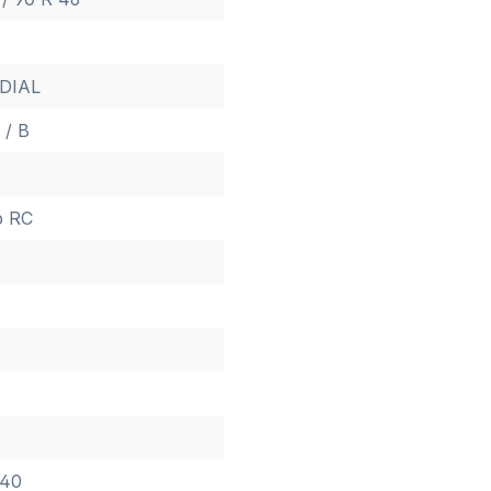
DIAL
 / B
b RC
 40