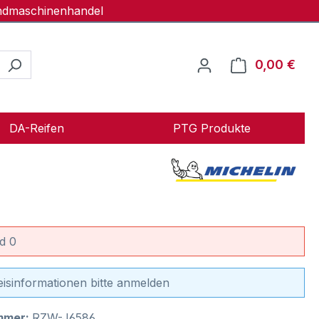
andmaschinenhandel
0,00 €
Ware
DA-Reifen
PTG Produkte
d 0
eisinformationen bitte anmelden
mmer:
RZW-J6586