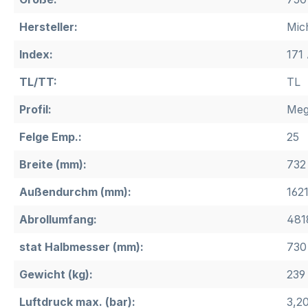
Hersteller:
Mic
Index:
171 
TL/TT:
TL
Profil:
Meg
Felge Emp.:
25
Breite (mm):
732
Außendurchm (mm):
162
Abrollumfang:
481
stat Halbmesser (mm):
730
Gewicht (kg):
239
Luftdruck max. (bar):
3,2