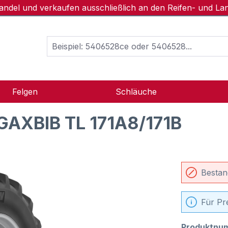
handel und verkaufen ausschließlich an den Reifen- und L
Felgen
Schläuche
AXBIB TL 171A8/171B
Bestan
Für Pr
Produktnu