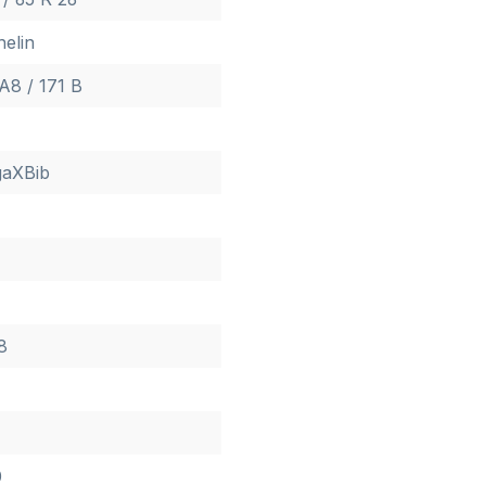
helin
A8 / 171 B
aXBib
1
8
0