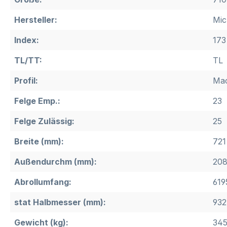
Hersteller:
Mic
Index:
173
TL/TT:
TL
Profil:
Ma
Felge Emp.:
23
Felge Zulässig:
25
Breite (mm):
721
Außendurchm (mm):
20
Abrollumfang:
619
stat Halbmesser (mm):
932
Gewicht (kg):
34