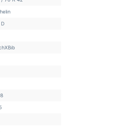
helin
 D
chXBib
88
5
5