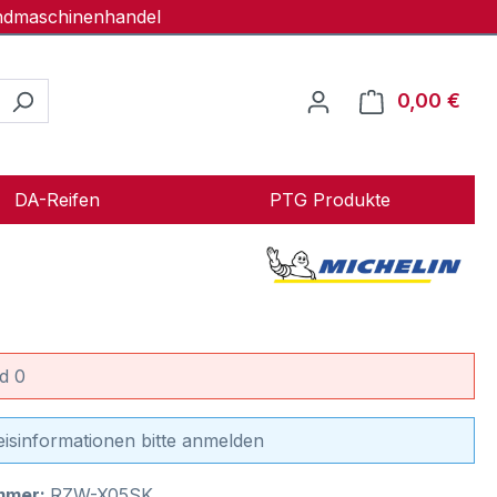
andmaschinenhandel
0,00 €
Ware
DA-Reifen
PTG Produkte
d 0
eisinformationen bitte anmelden
mmer:
RZW-X05SK