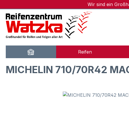
Wir sind ein Groß
m Hauptinhalt springen
Zur Suche springen
Zur Hauptnavigation springen
Reifen
MICHELIN 710/70R42 MA
Bildergalerie überspringen