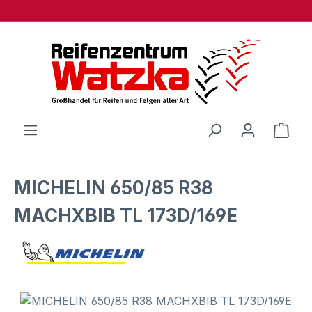
Zum Hauptinhalt springen
Ware
MICHELIN 650/85 R38
MACHXBIB TL 173D/169E
Bildergalerie überspringen