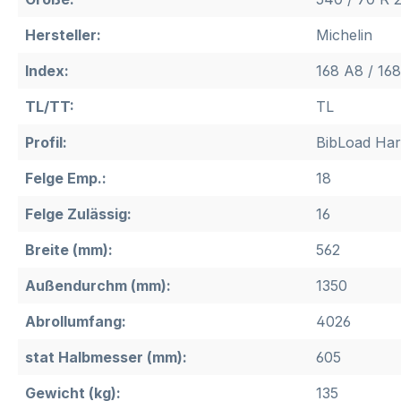
Hersteller:
Michelin
Index:
168 A8 / 16
TL/TT:
TL
Profil:
BibLoad Har
Felge Emp.:
18
Felge Zulässig:
16
Breite (mm):
562
Außendurchm (mm):
1350
Abrollumfang:
4026
stat Halbmesser (mm):
605
Gewicht (kg):
135