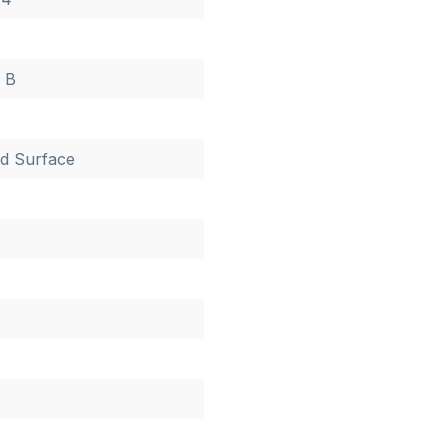
8 B
d Surface