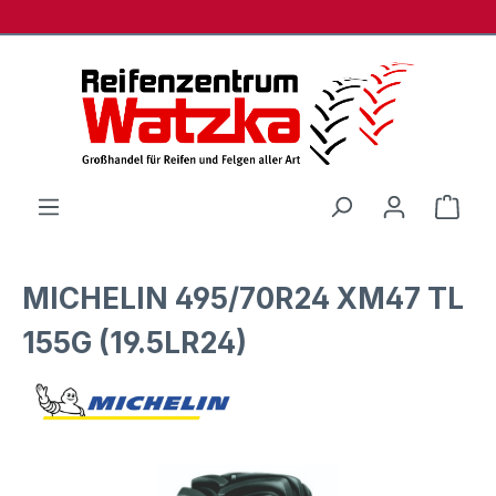
Zum Hauptinhalt springen
Ware
MICHELIN 495/70R24 XM47 TL
155G (19.5LR24)
Bildergalerie überspringen