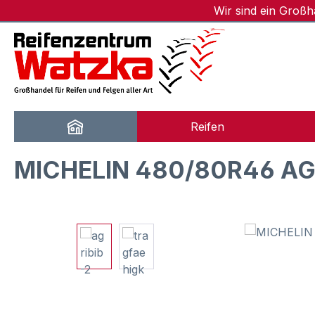
Wir sind ein Groß
m Hauptinhalt springen
Zur Suche springen
Zur Hauptnavigation springen
Reifen
MICHELIN 480/80R46 AGR
Bildergalerie überspringen