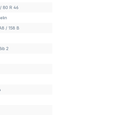
/ 80 R 46
elin
A8 / 158 B
Bib 2
4