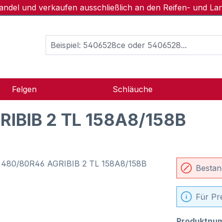
handel und verkaufen ausschließlich an den Reifen- und L
Felgen
Schläuche
IBIB 2 TL 158A8/158B
Bestan
Für Pr
Produktnu