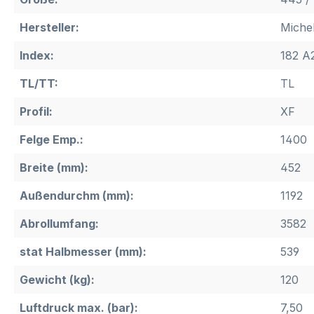
Hersteller:
Michel
Index:
182 A
TL/TT:
TL
Profil:
XF
Felge Emp.:
1400
Breite (mm):
452
Außendurchm (mm):
1192
Abrollumfang:
3582
stat Halbmesser (mm):
539
Gewicht (kg):
120
Luftdruck max. (bar):
7,50