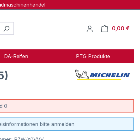
andmaschinenhandel
0,00 €
Ware
DA-Reifen
PTG Produkte
5)
d 0
eisinformationen bitte anmelden
mmer:
RZW-X0VVV