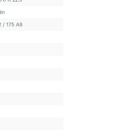
in
2 / 175 A8