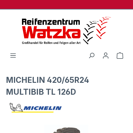
Zum Hauptinhalt springen
Ware
MICHELIN 420/65R24
MULTIBIB TL 126D
Bildergalerie überspringen