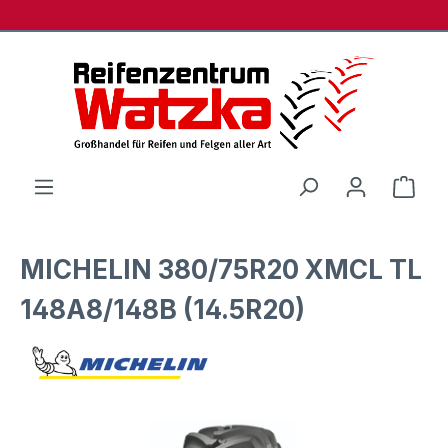
Zum Hauptinhalt springen
Ware
MICHELIN 380/75R20 XMCL TL
148A8/148B (14.5R20)
Bildergalerie überspringen