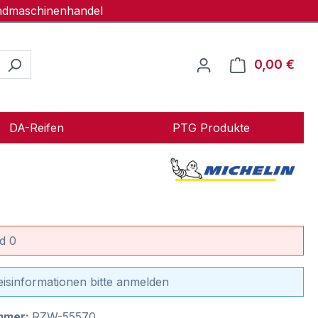
andmaschinenhandel
0,00 €
Ware
DA-Reifen
PTG Produkte
d 0
eisinformationen bitte anmelden
mmer:
RZW-55570