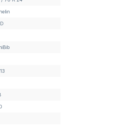
helin
 D
iBib
 13
8
0