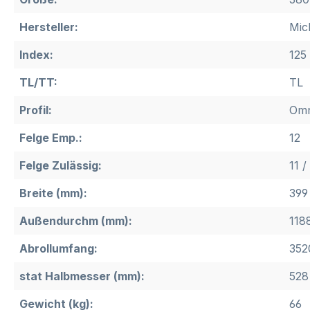
Hersteller:
Mic
Index:
125
TL/TT:
TL
Profil:
Omn
Felge Emp.:
12
Felge Zulässig:
11 /
Breite (mm):
399
Außendurchm (mm):
118
Abrollumfang:
352
stat Halbmesser (mm):
528
Gewicht (kg):
66