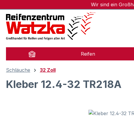
Wir sind ein Groß
m Hauptinhalt springen
Zur Suche springen
Zur Hauptnavigation springen
Reifen
Schläuche
32 Zoll
Kleber 12.4-32 TR218A
Bildergalerie überspringen