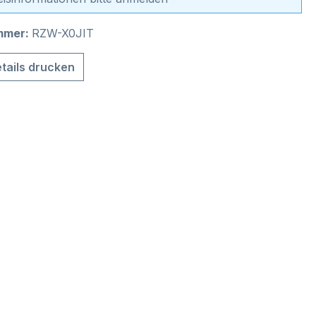
mmer:
RZW-X0JIT
tails drucken