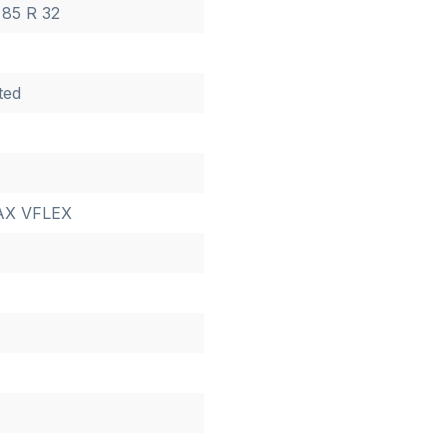
 85 R 32
ted
AX VFLEX