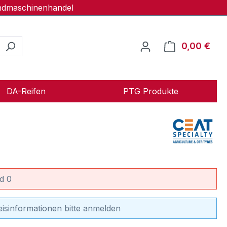
andmaschinenhandel
0,00 €
Ware
DA-Reifen
PTG Produkte
d 0
eisinformationen bitte anmelden