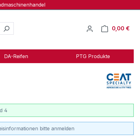
andmaschinenhandel
0,00 €
Ware
DA-Reifen
PTG Produkte
d 4
eisinformationen bitte anmelden