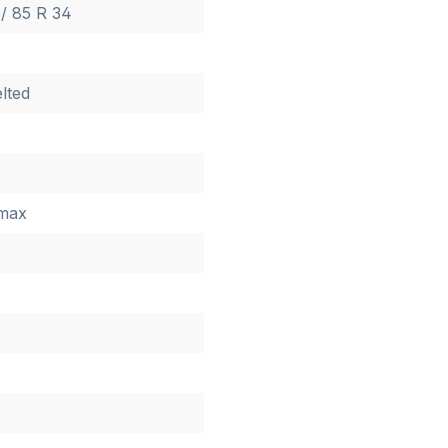
/ 85 R 34
lted
max