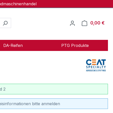
andmaschinenhandel
0,00 €
Ware
DA-Reifen
PTG Produkte
d 2
eisinformationen bitte anmelden