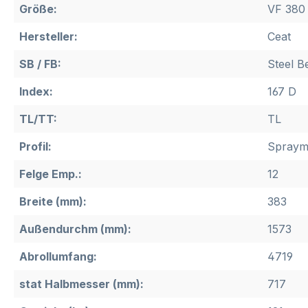
Größe:
VF 380 
Hersteller:
Ceat
SB / FB:
Steel B
Index:
167 D
TL/TT:
TL
Profil:
Spraym
Felge Emp.:
12
Breite (mm):
383
Außendurchm (mm):
1573
Abrollumfang:
4719
stat Halbmesser (mm):
717