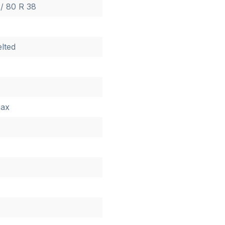
/ 80 R 38
elted
ax