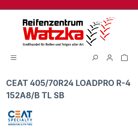
Zum Hauptinhalt springen
Ware
CEAT 405/70R24 LOADPRO R-4
152A8/B TL SB