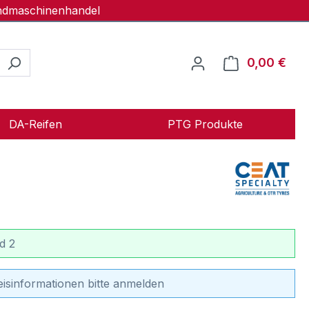
andmaschinenhandel
0,00 €
Ware
DA-Reifen
PTG Produkte
d 2
eisinformationen bitte anmelden