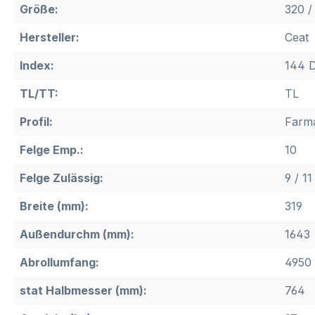
Größe:
320 /
Hersteller:
Ceat
Index:
144 D
TL/TT:
TL
Profil:
Farm
Felge Emp.:
10
Felge Zulässig:
9 / 11
Breite (mm):
319
Außendurchm (mm):
1643
Abrollumfang:
4950
stat Halbmesser (mm):
764