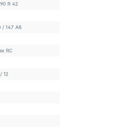
 90 R 42
 / 147 A8
ax RC
 / 12