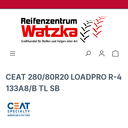
Zum Hauptinhalt springen
Ware
CEAT 280/80R20 LOADPRO R-4
133A8/B TL SB